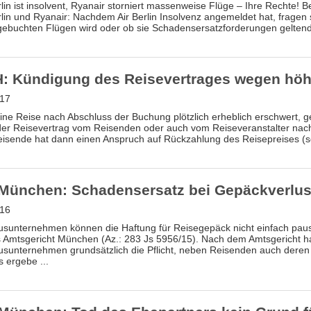
rlin ist insolvent, Ryanair storniert massenweise Flüge – Ihre Rechte! 
rlin und Ryanair: Nachdem Air Berlin Insolvenz angemeldet hat, fragen 
gebuchten Flügen wird oder ob sie Schadensersatzforderungen geltend 
: Kündigung des Reisevertrages wegen höh
.17
ine Reise nach Abschluss der Buchung plötzlich erheblich erschwert, ge
er Reisevertrag vom Reisenden oder auch vom Reiseveranstalter nac
isende hat dann einen Anspruch auf Rückzahlung des Reisepreises (so
München: Schadensersatz bei Gepäckverlust
.16
sunternehmen können die Haftung für Reisegepäck nicht einfach paus
 Amtsgericht München (Az.: 283 Js 5956/15). Nach dem Amtsgericht h
sunternehmen grundsätzlich die Pflicht, neben Reisenden auch deren 
 ergebe ...