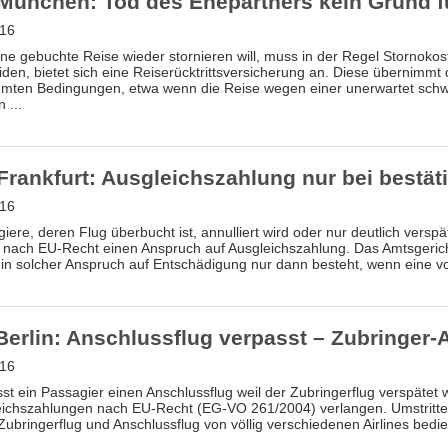
München: Tod des Ehepartners kein Grund fü
.16
ne gebuchte Reise wieder stornieren will, muss in der Regel Stornoko
den, bietet sich eine Reiserücktrittsversicherung an. Diese übernimmt 
mten Bedingungen, etwa wenn die Reise wegen einer unerwartet schw
 ...
Frankfurt: Ausgleichszahlung nur bei bestät
.16
iere, deren Flug überbucht ist, annulliert wird oder nur deutlich versp
nach EU-Recht einen Anspruch auf Ausgleichszahlung. Das Amtsgerich
in solcher Anspruch auf Entschädigung nur dann besteht, wenn eine von
Berlin: Anschlussflug verpasst – Zubringer-
.16
st ein Passagier einen Anschlussflug weil der Zubringerflug verspätet 
ichszahlungen nach EU-Recht (EG-VO 261/2004) verlangen. Umstritten i
ubringerflug und Anschlussflug von völlig verschiedenen Airlines bed