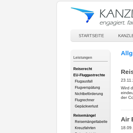
STARTSEITE
KANZLE
All
Leistungen
Reiserecht
Rei
EU-Fluggastrechte
23.11
Flugausfall
Flugverspätung
Wird d
eindeu
Nichtbeförderung
der Co
Flugrechner
Gepäckverlust
Reisemängel
Air 
Reisemängeltabelle
18.09
Kreuzfahrten