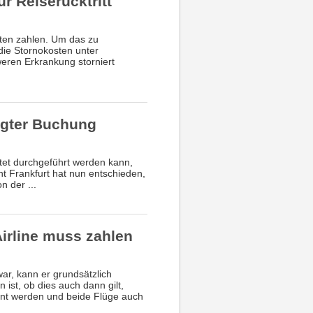
r Reiserücktritt
sten zahlen. Um das zu
die Stornokosten unter
eren Erkrankung storniert
igter Buchung
ätet durchgeführt werden kann,
t Frankfurt hat nun entschieden,
 der ...
Airline muss zahlen
war, kann er grundsätzlich
st, ob dies auch dann gilt,
ient werden und beide Flüge auch