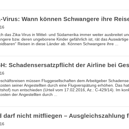
a-Virus: Wann können Schwangere ihre Reise
.16
ich das Zika-Virus in Mittel- und Südamerika immer weiter ausbreitet un
gere bzw. deren ungeborene Kinder gefährlich ist, rät das Auswärti
idbaren“ Reisen in diese Länder ab. Können Schwangere ihre ...
H: Schadensersatzpflicht der Airline bei Ge
.16
schäftsreisen müssen Fluggesellschaften dem Arbeitgeber Schadensers
osten seiner Angestellten durch eine Flugverspätung erhöhen. Das h
tshof) nun entschieden (Urteil vom 17.02.2016, Az.: C-429/14). Im konk
osten der Angestellten durch ...
 darf nicht mitfliegen – Ausgleichszahlung 
.16