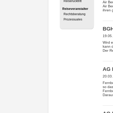
Reiserücktritt
Air Be
Air Be
Reiseveranstalter
ihren 
Rechtsberatung
Prozessuales
BGH
19.05
Wird e
kann d
Der Re
AG 
20.03
Fernbu
so das
Fernbu
Daraus