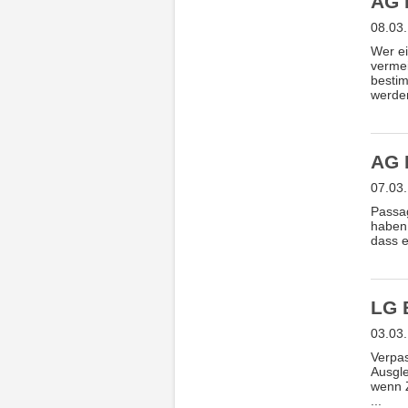
AG 
08.03
Wer ei
vermei
bestim
werden
AG 
07.03
Passag
haben 
dass e
LG 
03.03
Verpas
Ausgle
wenn Z
...