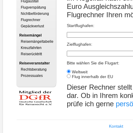
Flugausfall
Euro Ausgleichszahl
Flugverspätung
Flugrechner Ihren m
Nichtbeförderung
Flugrechner
Startflughafen:
Gepäckverlust
Reisemängel
Reisemängeltabelle
Zielflughafen:
Kreuzfahrten
Reiserücktritt
Bitte wählen Sie die Flugart:
Reiseveranstalter
Rechtsberatung
Weltweit
Prozessuales
Flug innerhalb der EU
Dieser Rechner stellt
dar. Ob in Ihrem kon
prüfe ich gerne
persö
Kontakt