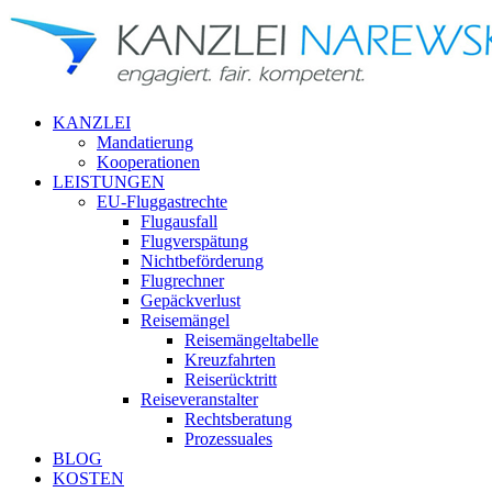
KANZLEI
Mandatierung
Kooperationen
LEISTUNGEN
EU-Fluggastrechte
Flugausfall
Flugverspätung
Nichtbeförderung
Flugrechner
Gepäckverlust
Reisemängel
Reisemängeltabelle
Kreuzfahrten
Reiserücktritt
Reiseveranstalter
Rechtsberatung
Prozessuales
BLOG
KOSTEN