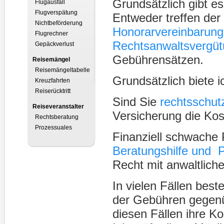
Grundsätzlich gibt e
Flugausfall
Flugverspätung
Entweder treffen der
Nichtbeförderung
Honorarvereinbarung
Flugrechner
Rechtsanwaltsvergü
Gepäckverlust
Gebührensätzen.
Reisemängel
Reisemängeltabelle
Grundsätzlich biete 
Kreuzfahrten
Reiserücktritt
Sind Sie
rechtsschut
Reiseveranstalter
Versicherung die Kos
Rechtsberatung
Prozessuales
Finanziell schwache 
Beratungshilfe
und P
Recht mit anwaltlich
In vielen Fällen best
der Gebühren gegenü
diesen Fällen ihre 