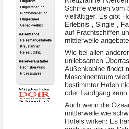
Kreuzfahrten werden
Flugausfall
Schiffe werden vom 
Flugverspätung
Nichtbeförderung
vielfältiger. Es gibt
Flugrechner
Erlebnis-, Single-, F
Gepäckverlust
auf Frachtschiffen 
Reisemängel
mittlerweile angebote
Reisemängeltabelle
Kreuzfahrten
Wie bei allen andere
Reiserücktritt
unliebsamen Überra
Reiseveranstalter
Außenkabine findet m
Rechtsberatung
Prozessuales
Maschinenraum wieder
bestimmter Hafen nic
oder Landgang kann n
Auch wenn die Ozea
mittlerweile wie sc
Hotels wirken: Es han