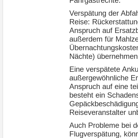
Fahrgastrechte:
Verspätung der Abfah
Reise: Rückerstattu
Anspruch auf Ersatz
außerdem für Mahlze
Übernachtungskosten
Nächte) übernehmen
Eine verspätete Ankun
außergewöhnliche Ere
Anspruch auf eine te
besteht ein Schaden
Gepäckbeschädigung. 
Reiseveranstalter un
Auch Probleme bei de
Flugverspätung, kön