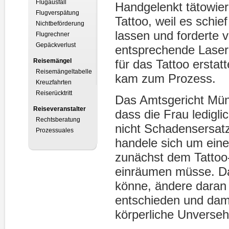
Flugausfall
Handgelenkt tätowier
Flugverspätung
Tattoo, weil es schie
Nichtbeförderung
lassen und forderte 
Flugrechner
Gepäckverlust
entsprechende Laser
Reisemängel
für das Tattoo erstat
Reisemängeltabelle
kam zum Prozess.
Kreuzfahrten
Reiserücktritt
Das Amtsgericht Mün
Reiseveranstalter
dass die Frau ledigl
Rechtsberatung
nicht Schadensersat
Prozessuales
handele sich um eine
zunächst dem Tattoo
einräumen müsse. Das
könne, ändere daran 
entschieden und dami
körperliche Unversehr