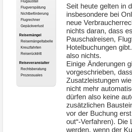
Flugausfall
Seit heute gelten in
Flugverspätung
insbesondere bei Onl
Nichtbeförderung
Flugrechner
neue Verbraucherrec
Gepäckverlust
nichts daran, dass es
Reisemängel
Pauschalreisen, Flug
Reisemängeltabelle
Hotelbuchungen gibt.
Kreuzfahrten
Reiserücktritt
also nichts.
Einige Änderungen gi
Reiseveranstalter
Rechtsberatung
vorgeschrieben, dass
Prozessuales
Zusatzleistungen wi
nicht mehr automatis
dürfen also keine au
zusätzlichen Baustei
vor der Buchung erst
out“-Verfahren). Die
werden, wenn der Kun