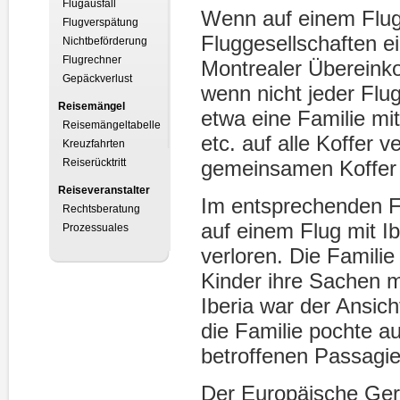
Flugausfall
Wenn auf einem Flug
Flugverspätung
Fluggesellschaften e
Nichtbeförderung
Flugrechner
Montrealer Übereink
Gepäckverlust
wenn nicht jeder Flu
Reisemängel
etwa eine Familie mi
Reisemängeltabelle
etc. auf alle Koffer 
Kreuzfahrten
Reiserücktritt
gemeinsamen Koffer 
Reiseveranstalter
Im entsprechenden Fa
Rechtsberatung
auf einem Flug mit I
Prozessuales
verloren. Die Familie
Kinder ihre Sachen mi
Iberia war der Ansich
die Familie pochte au
betroffenen Passagie
Der Europäische Geri