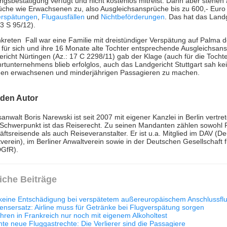
gsbestätigung verfügt und nicht kostenlos mitreist. Dann aber stehen 
che wie Erwachsenen zu, also Ausgleichsansprüche bis zu 600,- Euro
erspätungen
,
Flugausfällen
und
Nichtbeförderungen
. Das hat das Landg
13 S 95/12).
kreten Fall war eine Familie mit dreistündiger Verspätung auf Palma d
 für sich und ihre 16 Monate alte Tochter entsprechende Ausgleichsan
richt Nürtingen (Az.: 17 C 2298/11) gab der Klage (auch für die Tochte
hrtunternehmens blieb erfolglos, auch das Landgericht Stuttgart sah k
hen erwachsenen und minderjährigen Passagieren zu machen.
 den Autor
anwalt Boris Narewski ist seit 2007 mit eigener Kanzlei in Berlin vertre
 Schwerpunkt ist das Reiserecht. Zu seinen Mandanten zählen sowohl P
ftsreisende als auch Reiseveranstalter. Er ist u.a. Mitglied im DAV (D
verein), im Berliner Anwaltverein sowie in der Deutschen Gesellschaft 
DGfR).
iche Beiträge
keine Entschädigung bei verspätetem außereuropäischem Anschlussfl
nsersatz: Airline muss für Getränke bei Flugverspätung sorgen
hren in Frankreich nur noch mit eigenem Alkoholtest
te neue Fluggastrechte: Die Verlierer sind die Passagiere