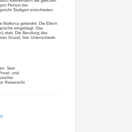
auch Kleinkindern die gleichen
 pro Person bei
ericht Stuttgart entschieden
e Mallorca gelandet. Die Eltern
sprüche eingeklagt. Das
r) statt. Die Berufung des
einen Grund, hier Unterschiede
ten. Sein
rivat- und
eutscher
für Reiserecht
ug