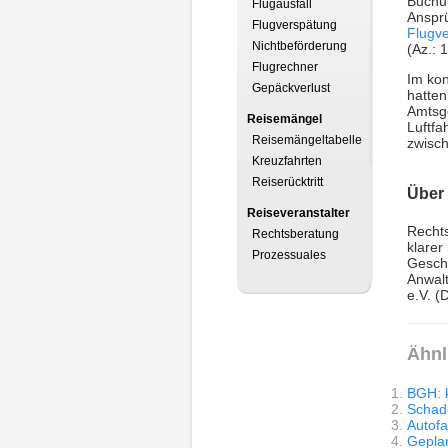
Buchun
Flugausfall
Ansprü
Flugverspätung
Flugv
Nichtbeförderung
(Az.: 
Flugrechner
Im kon
Gepäckverlust
hatten
Amtsge
Reisemängel
Luftfa
Reisemängeltabelle
zwisc
Kreuzfahrten
Reiserücktritt
Über
Reiseveranstalter
Rechts
Rechtsberatung
klarer
Prozessuales
Geschä
Anwalt
e.V. (
Ähnl
BGH: 
Schade
Autofa
Geplan