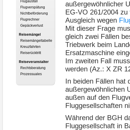
Flugausfall
außergewöhnlicher 
Flugverspätung
EG-VO 261/2004 zu w
Nichtbeförderung
Ausgleich wegen
Flu
Flugrechner
Gepäckverlust
Mit dieser Frage mus
Reisemängel
gleich zwei Fällen be
Reisemängeltabelle
Triebwerk beim Lande
Kreuzfahrten
Ersatzmaschine eing
Reiserücktritt
Im zweiten Fall muss
Reiseveranstalter
werden (Az.: X ZR 1
Rechtsberatung
Prozessuales
In beiden Fällen hat
außergewöhnlichen U
außen auf den Flugve
Fluggesellschaften n
Während der BGH dav
Fluggesellschaft in 