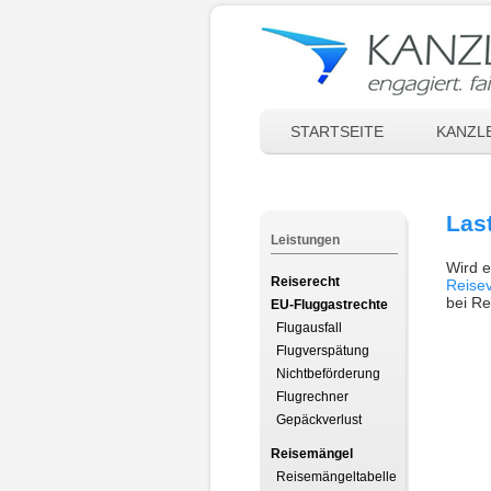
STARTSEITE
KANZLE
Las
Leistungen
Wird e
Reiserecht
Reisev
bei Re
EU-Fluggastrechte
Flugausfall
Flugverspätung
Nichtbeförderung
Flugrechner
Gepäckverlust
Reisemängel
Reisemängeltabelle