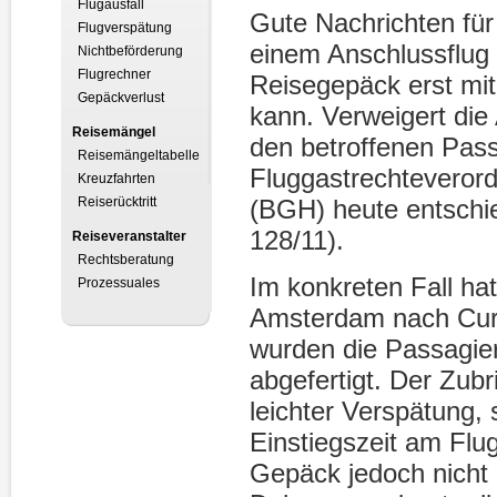
Flugausfall
Gute Nachrichten für
Flugverspätung
einem Anschlussflu
Nichtbeförderung
Flugrechner
Reisegepäck erst mit
Gepäckverlust
kann. Verweigert die 
Reisemängel
den betroffenen Pas
Reisemängeltabelle
Fluggastrechteveror
Kreuzfahrten
Reiserücktritt
(BGH) heute entschie
128/11).
Reiseveranstalter
Rechtsberatung
Im konkreten Fall ha
Prozessuales
Amsterdam nach Cur
wurden die Passagier
abgefertigt. Der Zub
leichter Verspätung,
Einstiegszeit am Flu
Gepäck jedoch nicht